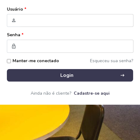
Usuário
*
person
Senha
*
lock
Manter-me conectado
Esqueceu sua senha?
arrow_right_alt
Login
Ainda não é cliente?
Cadastre-se aqui